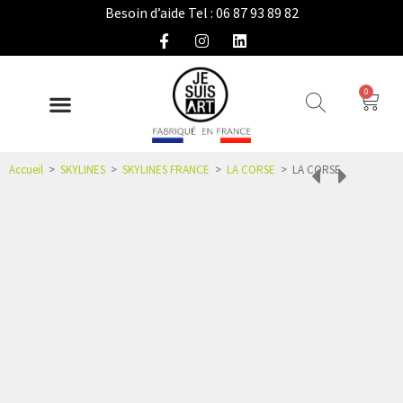
Besoin d’aide Tel : 06 87 93 89 82
0
DÉCO INTÉRIEURE
COLLECTION EXTÉRIEURE
IDÉES CADEAUX
NOUS CONNAÎTRE
ESPACE PRO
Accueil
>
SKYLINES
>
SKYLINES FRANCE
>
LA CORSE
>
LA CORSE