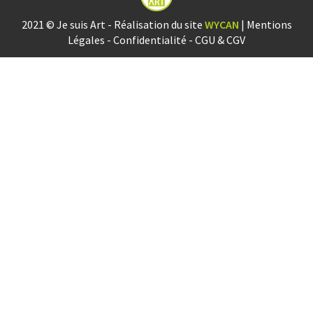
2021 © Je suis Art - Réalisation du site
WYCAN
|
Mentions
Légales
-
Confidentialité
-
CGU & CGV