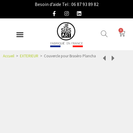
Besoin d’aide Tel : 06 87 93 89 82
0
DÉCO INTÉRIEURE
COLLECTION EXTÉRIEURE
IDÉES CADEAUX
NOUS CONNAÎTRE
ESPACE PRO
Accueil
>
EXTERIEUR
>
Couvercle pour Braséro Plancha