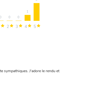
1
0
0
0
2
3
4
5
te sympathiques. J'adore le rendu et