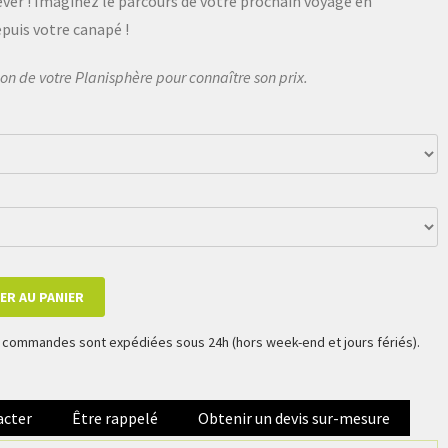
êver ! Imaginez le parcours de votre prochain voyage en
puis votre canapé !
ition de votre Planisphère pour connaître son prix.
ER AU PANIER
es commandes sont expédiées sous 24h (hors week-end et jours fériés).
acter
Être rappelé
Obtenir un devis sur-mesure