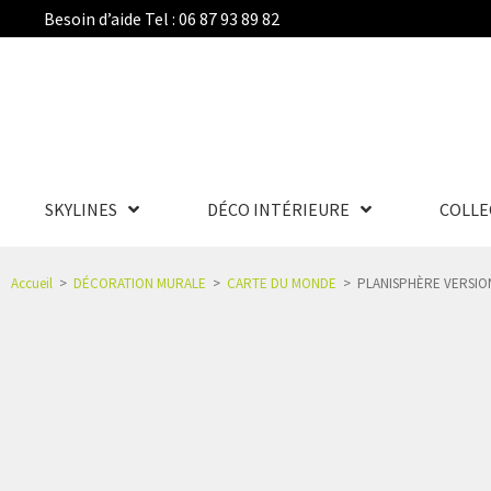
Besoin d’aide Tel : 06 87 93 89 82
SKYLINES
DÉCO INTÉRIEURE
COLLE
Accueil
>
DÉCORATION MURALE
>
CARTE DU MONDE
>
PLANISPHÈRE VERSIO