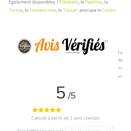
Egalement disponibles l’
Eléphant
, le
Papillon
, la
Tortue
, le
Flamant rose
, le
Toucan
ainsi que le
Colibri.
Vo
l'attes
de con
Avis so
un cont
5
/5
Calculé à partir de 1 avis client(s)