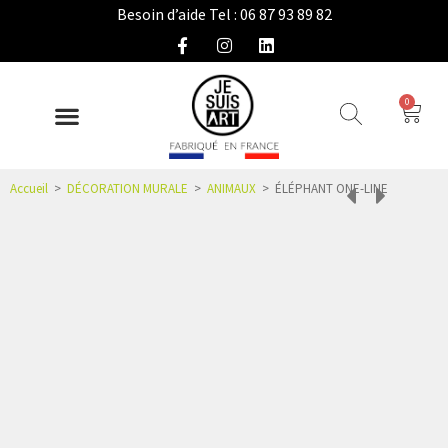
Besoin d’aide Tel : 06 87 93 89 82
0
DÉCO INTÉRIEURE
COLLECTION EXTÉRIEURE
IDÉES CADEAUX
NOUS CONNAÎTRE
ESPACE PRO
Accueil
>
DÉCORATION MURALE
>
ANIMAUX
>
ÉLÉPHANT ONE-LINE