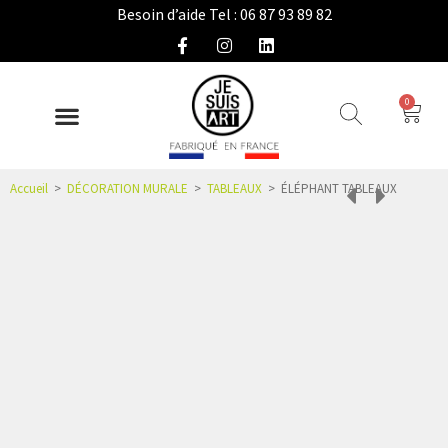
Besoin d’aide Tel : 06 87 93 89 82
0
DÉCO INTÉRIEURE
COLLECTION EXTÉRIEURE
IDÉES CADEAUX
NOUS CONNAÎTRE
ESPACE PRO
Accueil
>
DÉCORATION MURALE
>
TABLEAUX
>
ÉLÉPHANT TABLEAUX