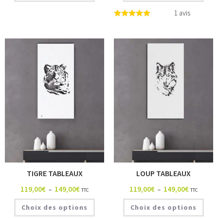
1 avis
TIGRE TABLEAUX
LOUP TABLEAUX
119,00
€
149,00
€
119,00
€
149,00
€
–
–
TTC
TTC
Choix des options
Choix des options