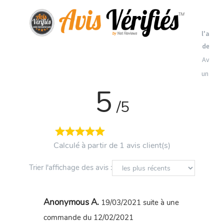
Vo
l'attes
de con
Avis so
un cont
5
/5
Calculé à partir de 1 avis client(s)
Trier l'affichage des avis :
Anonymous A.
19/03/2021
suite à une
commande du 12/02/2021