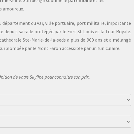
 merveille. Son design sublime le
patrimoine
et les
s amoureux.
du département du Var, ville portuaire, port militaire, importante
te depuis sa rade protégée par le Fort St Louis et la Tour Royale.
a cathédrale Ste-Marie-de-la-seds a plus de 900 ans et a mélangé
 surplombée par le Mont Faron accessible par un funiculaire.
finition de votre Skyline pour connaître son prix.