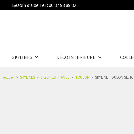
Besoin d’aide Tel : 06 87 93 89 82
SKYLINES
DÉCO INTÉRIEURE
COLLE
Accueil
>
SKYLINES
>
SKYLINES FRANCE
>
TOULON
>
SKYLINE TOULON SILH