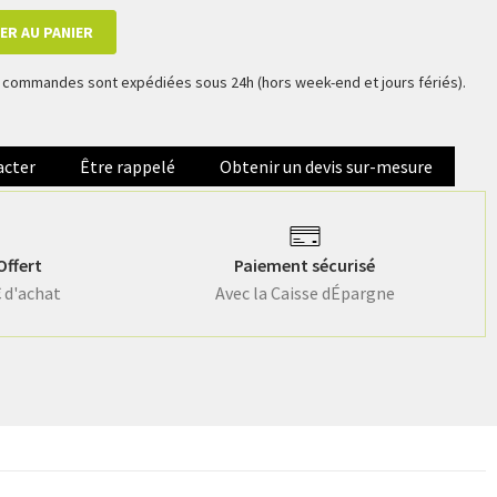
ER AU PANIER
es commandes sont expédiées sous 24h (hors week-end et jours fériés).
acter
Être rappelé
Obtenir un devis sur-mesure
Offert
Paiement sécurisé
€ d'achat
Avec la Caisse dÉpargne