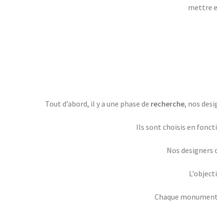
mettre en
Tout d’abord, il y a une phase de
recherche
, nos des
Ils sont choisis en fonct
Nos designers ch
L’object
Chaque monument est