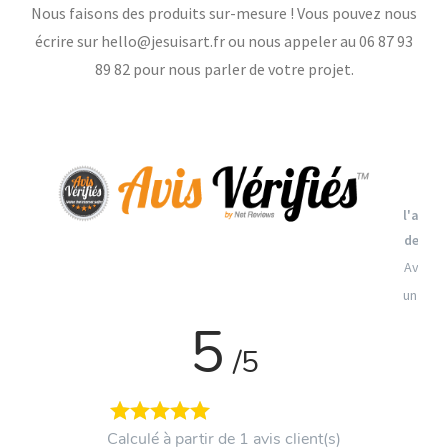
Nous faisons des produits sur-mesure ! Vous pouvez nous
écrire sur hello@jesuisart.fr ou nous appeler au 06 87 93
89 82 pour nous parler de votre projet.
Vo
l'attes
de con
Avis so
un cont
5
/5
Calculé à partir de 1 avis client(s)