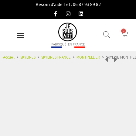
Besoin d’aide Tel : 06 87 93 89 82
0
DÉCO INTÉRIEURE
COLLECTION EXTÉRIEURE
IDÉES CADEAUX
NOUS CONNAÎTRE
ESPACE PRO
Accueil
>
SKYLINES
>
SKYLINES FRANCE
>
MONTPELLIER
>
SKYLINE MONTPEL