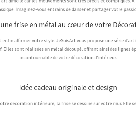
n art difficile car les mouvements sont très précis et compliqués. A
lassique. Imaginez-vous entrains de danser et partager votre pass
, une frise en métal au cœur de votre Décora
 enfin affirmer votre style. JeSuisArt vous propose une série d’art
f. Elles sont réalisées en métal découpé, offrant ainsi des lignes 
incontournable de votre décoration d’intérieur.
Idée cadeau originale et design
re décoration intérieure, la frise se dessine sur votre mur. Elle se