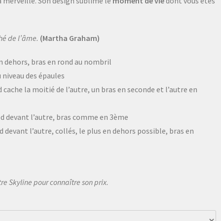
 merveille. Son design sublime le
moment de vie
dont vous êtes
hé de l’âme.
(Martha Graham)
en dehors, bras en rond au nombril
u niveau des épaules
 cache la moitié de l’autre, un bras en seconde et l’autre en
ed devant l’autre, bras comme en 3ème
 devant l’autre, collés, le plus en dehors possible, bras en
re Skyline pour connaître son prix.