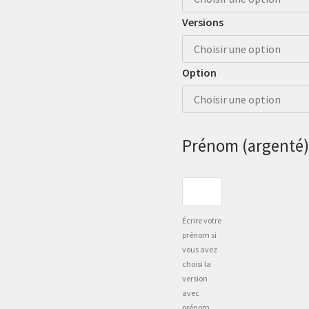
Versions
Option
Prénom (argenté)
Écrire votre
prénom si
vous avez
choisi la
version
avec
prénom