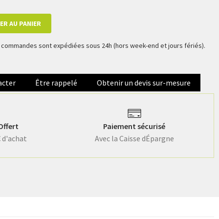
ER AU PANIER
es commandes sont expédiées sous 24h (hors week-end et jours fériés).
acter
Être rappelé
Obtenir un devis sur-mesure
Offert
Paiement sécurisé
€ d'achat
Avec la Caisse dÉpargne