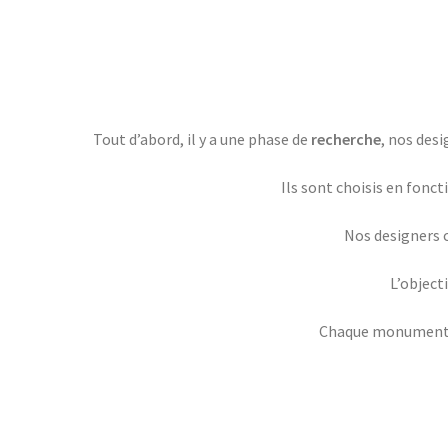
Tout d’abord, il y a une phase de
recherche
, nos des
Ils sont choisis en fonct
Nos designers ch
L’object
Chaque monument est