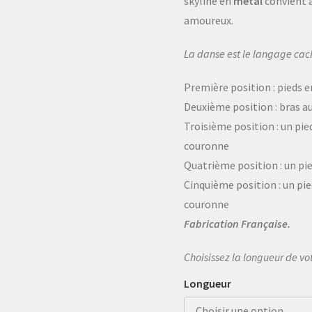
skyline en
métal
convient à
amoureux.
La danse est le langage cac
Première position : pieds 
Deuxième position : bras a
Troisième position : un pied
couronne
Quatrième position : un pi
Cinquième position : un pied
couronne
Fabrication Française.
Choisissez la longueur de vot
Longueur