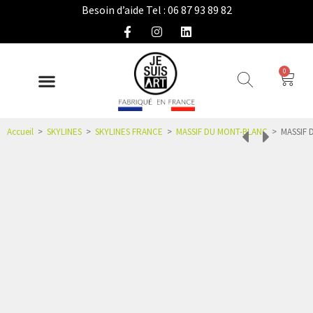
Besoin d’aide Tel : 06 87 93 89 82
0
DÉCO INTÉRIEURE
COLLECTION EXTÉRIEURE
IDÉES CADEAUX
NOUS CONNAÎTRE
ESPACE PRO
Accueil
>
SKYLINES
>
SKYLINES FRANCE
>
MASSIF DU MONT-BLANC
>
MASSIF 