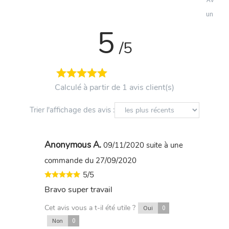
un cont
5
/5
Calculé à partir de 1 avis client(s)
Trier l'affichage des avis :
Anonymous A.
09/11/2020
suite à une
commande du 27/09/2020
5/5
Bravo super travail
Cet avis vous a t-il été utile ?
0
Oui
0
Non