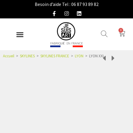
Besoin d’aide Tel : 06 87 93 89 82
0
DÉCO INTÉRIEURE
COLLECTION EXTÉRIEURE
IDÉES CADEAUX
NOUS CONNAÎTRE
ESPACE PRO
Accueil
>
SKYLINES
>
SKYLINES FRANCE
>
LYON
>
LYON XXL