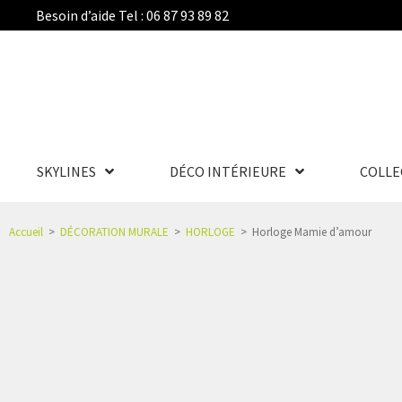
Besoin d’aide Tel : 06 87 93 89 82
SKYLINES
DÉCO INTÉRIEURE
COLLE
Accueil
>
DÉCORATION MURALE
>
HORLOGE
>
Horloge Mamie d’amour