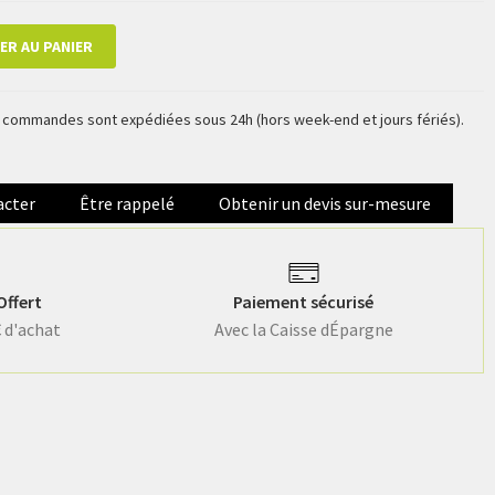
ER AU PANIER
es commandes sont expédiées sous 24h (hors week-end et jours fériés).
acter
Être rappelé
Obtenir un devis sur-mesure
Offert
Paiement sécurisé
€ d'achat
Avec la Caisse dÉpargne