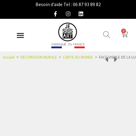
Besoin d’aide Tel : 06 87 93 89 82
0
DÉCO INTÉRIEURE
COLLECTION EXTÉRIEURE
IDÉES CADEAUX
NOUS CONNAÎTRE
ESPACE PRO
Accueil
>
DÉCORATION MURALE
>
CARTE DU MONDE
>
FACE VISIBLE DE LA L